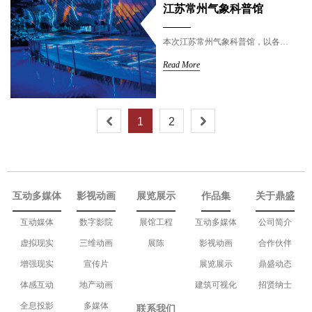
江苏常州气象科普馆
本次江苏常州气象科普馆，以各类季节为参观时间线。融合视频、多媒体、地面交互等多种展现形式.......
Read More
1
2
互动多媒体
影视动画
展览展示
作品集
关于鼎盛
互动媒体
数字影院
展馆工程
互动多媒体
公司简介
虚拟现实
三维动画
展陈
影视动画
合作伙伴
增强现实
宣传片
展览展示
鼎盛动态
体感互动
地产动画
建筑可视化
招贤纳士
全息投影
多媒体
联系我们