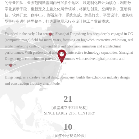
的专业团队，业务范围涵盖国内外20多个地区，以定制化设计为核心，利用数
字化展示手段，重新定义主题文化展示领域，将策划创意、空间装饰、互动科
技、软件开发、数字CG、影视制作、系统集成、舞美灯光、平面设计、建筑模
型等行业进行跨界整合，打造展览展示行业设计施工产业链模式。
Founded in the early 21st century, Shanghai Dingsheng has been deeply engaged in CG
(computer image) field for many years, focusing on high-tech interactive exhibition, real
estate marketing center, high-end film and television animation and architectural
performance. With professional talents and interactive technology capabilities, Shanghai
Dingsheng is committed to providing customers with creative digital products and
services
Dingsheng, as a creative visual design company, builds the exhibition industry design
and construction industry chain mode.
21
[鼎盛成立于21世纪初]
SINCE EARLY 21ST CENTURY
10
[多年创意视觉经验]