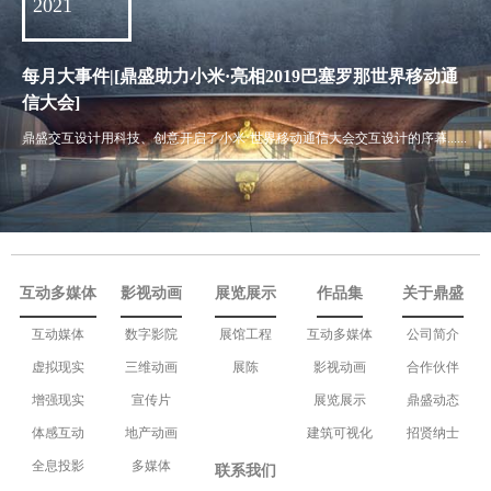
2021
每月大事件|[鼎盛助力小米·亮相2019巴塞罗那世界移动通
信大会]
鼎盛交互设计用科技、创意开启了小米·世界移动通信大会交互设计的序幕......
互动多媒体
影视动画
展览展示
作品集
关于鼎盛
互动媒体
数字影院
展馆工程
互动多媒体
公司简介
虚拟现实
三维动画
展陈
影视动画
合作伙伴
增强现实
宣传片
展览展示
鼎盛动态
体感互动
地产动画
建筑可视化
招贤纳士
全息投影
多媒体
联系我们